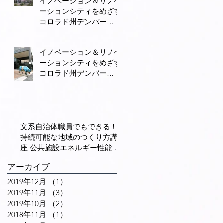
イノベーション＆リノベ
車の街へ変身
ーションシティをめざす
コロラド州デンバー
（２） 古い建物のリノ
ベーションと集客施設の
イノベーション＆リノベ
立地、街中居住の促進で
ーションシティをめざす
賑わいを生み出す
コロラド州デンバー
（１） イノベーション
は科学技術の専売特許で
なく、多様な人々の交流
が重要
文系自治体職員でもできる！
持続可能な地域のつくり方講
座 公共施設エネルギー性能の
効果は光熱費の削減だけでな
アーカイブ
い（６）
2019年12月
（1）
1件の記事
2019年11月
（3）
3件の記事
2019年10月
（2）
2件の記事
2018年11月
（1）
1件の記事