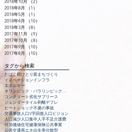
2018年10月
（2）
2件の記事
2018年8月
（1）
1件の記事
2018年5月
（1）
1件の記事
2018年4月
（10）
10件の記事
2018年3月
（8）
8件の記事
2017年11月
（9）
9件の記事
2017年10月
（8）
8件の記事
2017年9月
（10）
10件の記事
2017年8月
（10）
10件の記事
タグから検索
たばこ税
ひとり親
まちづくり
イノベーション
インフラ
エネルギー
オリンピック・パラリンピック東京大会
コンクリート劣化
サブリース
ジェンダー
タイル剥離
デフレ
ヒートショック
不慮の事故
交通事故
人口V字回復
人口ビジョン
人口減少
人口集中
人手不足
介護費
付加価値
住宅
健康保険
公共事業
公共交通
再エネ
出生率
分散型