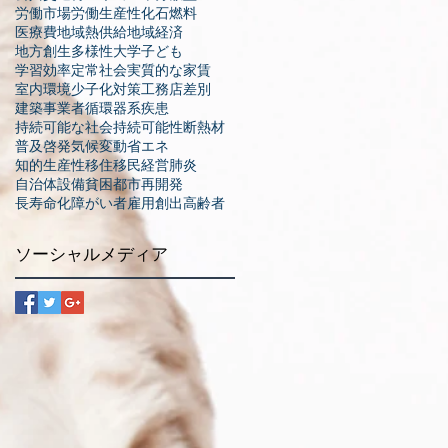
労働市場
労働生産性
化石燃料
医療費
地域熱供給
地域経済
地方創生
多様性
大学
子ども
学習効率
定常社会
実質的な家賃
室内環境
少子化対策
工務店
差別
続
建築事業者
循環器系疾患
持続可能な社会
持続可能性
断熱材
普及啓発
気候変動
省エネ
知的生産性
移住
移民
経営
肺炎
自治体
設備
貧困
都市再開発
も
長寿命化
障がい者
雇用創出
高齢者
共
に
ソーシャルメディア
ち
ホ
.