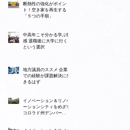
断熱性の強化がポイン
ト！空き家を再生する
「５つの手順」
中高年こそ分かる学ぶ快
感 退職後に大学に行く
という選択
地方議員のススメ 企業
での経験が課題解決に生
きるはず
イノベーション＆リノベ
ーションシティをめざす
コロラド州デンバー
（３） モータリゼーシ
ョンから公共交通と自転