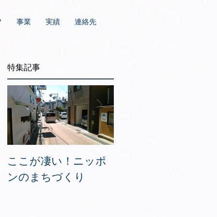
フ
事業
実績
連絡先
特集記事
続
目
エ
ここが凄い！ニッポ
ンのまちづくり
エ