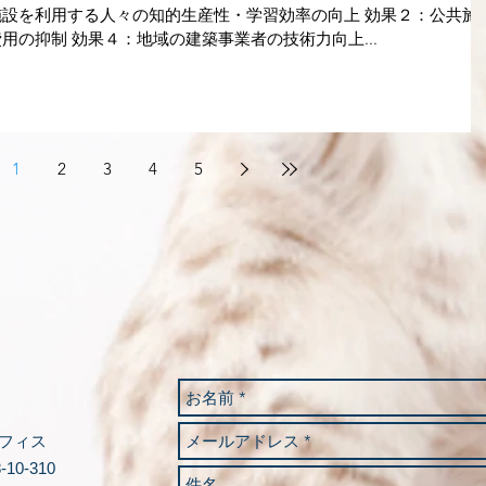
施設を利用する人々の知的生産性・学習効率の向上 効果２：公共施
用の抑制 効果４：地域の建築事業者の技術力向上...
1
2
3
4
5
フィス
10-310