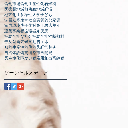
労働市場
労働生産性
化石燃料
し
医療費
地域熱供給
地域経済
.
地方創生
多様性
大学
子ども
学習効率
定常社会
実質的な家賃
室内環境
少子化対策
工務店
差別
建築事業者
循環器系疾患
持続可能な社会
持続可能性
断熱材
普及啓発
気候変動
省エネ
知的生産性
移住
移民
経営
肺炎
自治体
設備
貧困
都市再開発
多
、
長寿命化
障がい者
雇用創出
高齢者
門
、
ソーシャルメディア