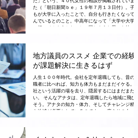
た」という、４０代女性の相談が掲載されていま
た（「朝日新聞ｂｅ」１９年７月１３日付）。子
もが大学に入ったことで、自分も行きたくなって
んでいるとのこと。中高年になって「大学や大学
に行ってみようかな」と、同じような思いを持つ
人...
地方議員のススメ 企業での経験
が課題解決に生きるはず
人生１００年時代。会社を定年退職しても、昔の
職者に比べれば、知力も体力もまだまだイケる。
社という活躍の場を去り、隠居するにはまだまだ
い。 そんなアナタは、定年退職したら地域に飛び
そう。アナタの知力・体力、そしてチャレンジ精
を地域が必要としているのです。一度きりの人...