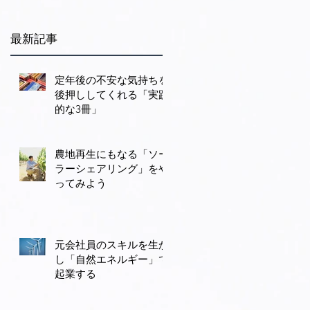
最新記事
し
を
定年後の不安な気持ちを
も
後押ししてくれる「実践
地
的な3冊」
.
農地再生にもなる「ソー
ラーシェアリング」をや
ってみよう
ネ
元会社員のスキルを生か
方
し「自然エネルギー」で
の
起業する
理
き