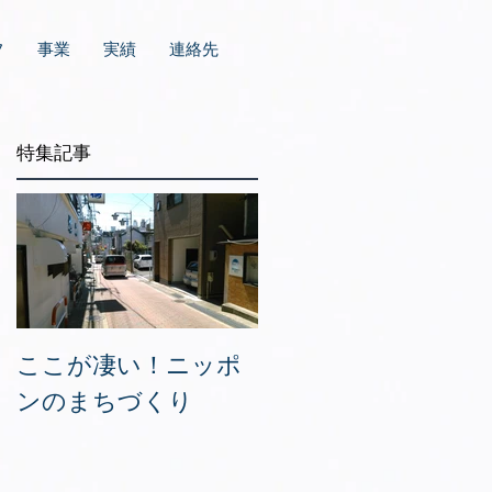
フ
事業
実績
連絡先
特集記事
し
事
。
キ
ここが凄い！ニッポ
ンのまちづくり