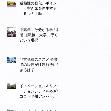
断熱性の強化がポイン
ト！空き家を再生する
「５つの手順」
中高年こそ分かる学ぶ快
感 退職後に大学に行く
き
という選択
親
で
地方議員のススメ 企業
、
での経験が課題解決に生
.
きるはず
イノベーション＆リノベ
ーションシティをめざす
コロラド州デンバー
（３） モータリゼーシ
ョンから公共交通と自転