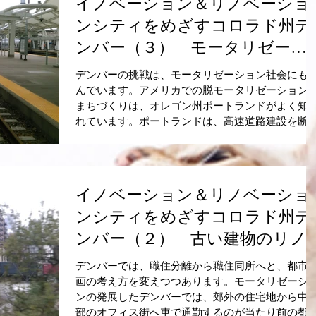
イノベーション＆リノベーショ
ンシティをめざすコロラド州デ
ンバー（３） モータリゼーシ
ョンから公共交通と自転車の街
デンバーの挑戦は、モータリゼーション社会にも
へ変身
んでいます。アメリカでの脱モータリゼーション
まちづくりは、オレゴン州ポートランドがよく知
れています。ポートランドは、高速道路建設を断
したことをきっかけに、都市の膨張を抑制する政
を立て、公共交通を充実させてきました。これに..
イノベーション＆リノベーショ
ンシティをめざすコロラド州デ
ンバー（２） 古い建物のリノ
ベーションと集客施設の立地、
デンバーでは、職住分離から職住同所へと、都市
中居住の促進で賑わいを生み出
画の考え方を変えつつあります。モータリゼーシ
ンの発展したデンバーでは、郊外の住宅地から中
す
部のオフィス街へ車で通勤するのが当たり前の都