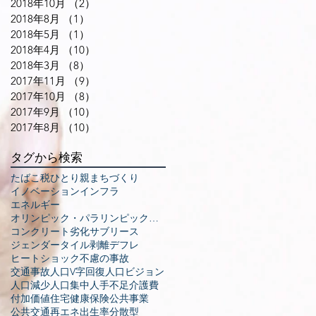
2018年10月
（2）
2件の記事
2018年8月
（1）
1件の記事
2018年5月
（1）
1件の記事
2018年4月
（10）
10件の記事
2018年3月
（8）
8件の記事
及
2017年11月
（9）
9件の記事
の
2017年10月
（8）
8件の記事
ら
2017年9月
（10）
10件の記事
念
2017年8月
（10）
10件の記事
策
.
タグから検索
たばこ税
ひとり親
まちづくり
イノベーション
インフラ
エネルギー
オリンピック・パラリンピック東京大会
コンクリート劣化
サブリース
ジェンダー
タイル剥離
デフレ
街
ヒートショック
不慮の事故
計
交通事故
人口V字回復
人口ビジョン
ョ
人口減少
人口集中
人手不足
介護費
心
付加価値
住宅
健康保険
公共事業
市
公共交通
再エネ
出生率
分散型