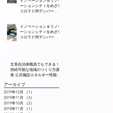
イノベーション＆リノベ
し
車の街へ変身
ーションシティをめざす
ど
コロラド州デンバー
悩
（２） 古い建物のリノ
院
ベーションと集客施設の
イノベーション＆リノベ
立地、街中居住の促進で
ーションシティをめざす
賑わいを生み出す
コロラド州デンバー
（１） イノベーション
は科学技術の専売特許で
なく、多様な人々の交流
が重要
退
文系自治体職員でもできる！
会
持続可能な地域のつくり方講
早
座 公共施設エネルギー性能の
出
効果は光熱費の削減だけでな
アーカイブ
い（６）
神
2019年12月
（1）
1件の記事
2019年11月
（3）
3件の記事
2019年10月
（2）
2件の記事
2018年11月
（1）
1件の記事