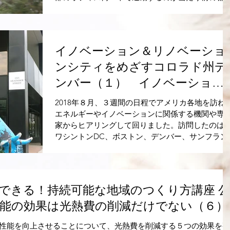
で、行政もそうした都市計画を進めてきました。
かし、近年は、中心部で積極的に集合住宅を整備..
イノベーション＆リノベーショ
ンシティをめざすコロラド州デ
ンバー（１） イノベーション
は科学技術の専売特許でなく、
2018年８月、３週間の日程でアメリカ各地を訪ね
様な人々の交流が重要
エネルギーやイノベーションに関係する機関や専
家からヒアリングして回りました。訪問したのは
ワシントンDC、ボストン、デンバー、サンフラン
シスコです。アメリカ国務省の International
Visitor...
できる！持続可能な地域のつくり方講座 公
能の効果は光熱費の削減だけでない（６）
性能を向上させることについて、光熱費を削減する５つの効果を整