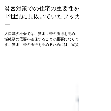
貧困対策での住宅の重要性を
16世紀に見抜いていたフッガ
ー
人口減少社会では、貧困世帯の所得を高め、地
域経済の需要を確保することが重要になりま
す。貧困世帯の所得を高めるためには、家賃・
光熱費・交通費からなる「実質的な家賃」を減
らし、自らや子どものための資金を捻出するこ
とが考えられます。ところが、光熱費・交通費
のエネルギー費用は、貧困...