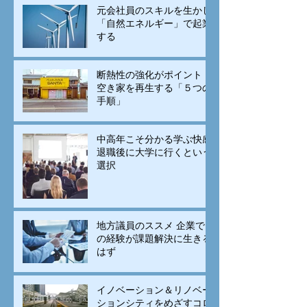
元会社員のスキルを生かし
「自然エネルギー」で起業
する
断熱性の強化がポイント！
空き家を再生する「５つの
手順」
中高年こそ分かる学ぶ快感
退職後に大学に行くという
選択
地方議員のススメ 企業で
の経験が課題解決に生きる
はず
イノベーション＆リノベー
ションシティをめざすコロ