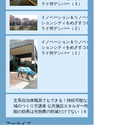
ラド州デンバー（３） モ
ータリゼーションから公共
交通と自転車の街へ変身
イノベーション＆リノベー
ションシティをめざすコロ
ラド州デンバー（２） 古
い建物のリノベーションと
集客施設の立地、街中居住
イノベーション＆リノベー
の促進で賑わいを生み出す
ションシティをめざすコロ
ラド州デンバー（１） イ
ノベーションは科学技術の
専売特許でなく、多様な
人々の交流が重要
文系自治体職員でもできる！持続可能な地
域のつくり方講座 公共施設エネルギー性
能の効果は光熱費の削減だけでない（６）
アーカイブ