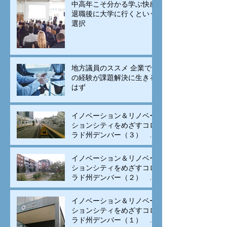
中高年こそ分かる学ぶ快感
退職後に大学に行くという
選択
地方議員のススメ 企業で
の経験が課題解決に生きる
はず
イノベーション＆リノベー
ションシティをめざすコロ
ラド州デンバー（３） モ
ータリゼーションから公共
交通と自転車の街へ変身
イノベーション＆リノベー
ションシティをめざすコロ
ラド州デンバー（２） 古
い建物のリノベーションと
集客施設の立地、街中居住
イノベーション＆リノベー
の促進で賑わいを生み出す
ションシティをめざすコロ
ラド州デンバー（１） イ