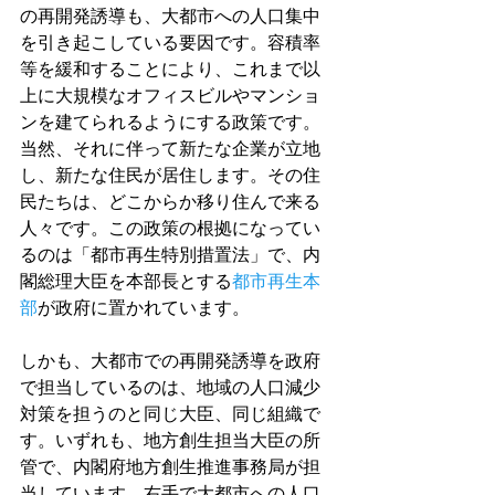
の再開発誘導も、大都市への人口集中
を引き起こしている要因です。容積率
等を緩和することにより、これまで以
上に大規模なオフィスビルやマンショ
ンを建てられるようにする政策です。
当然、それに伴って新たな企業が立地
し、新たな住民が居住します。その住
民たちは、どこからか移り住んで来る
人々です。この政策の根拠になってい
るのは「都市再生特別措置法」で、内
閣総理大臣を本部長とする
都市再生本
部
が政府に置かれています。
しかも、大都市での再開発誘導を政府
で担当しているのは、地域の人口減少
対策を担うのと同じ大臣、同じ組織で
す。いずれも、地方創生担当大臣の所
管で、内閣府地方創生推進事務局が担
当しています。右手で大都市への人口