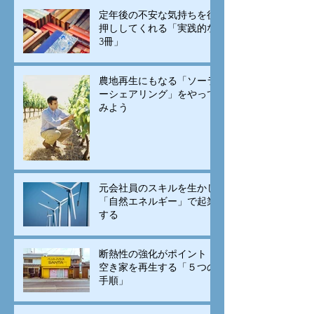
定年後の不安な気持ちを後
押ししてくれる「実践的な
3冊」
農地再生にもなる「ソーラ
ーシェアリング」をやって
みよう
元会社員のスキルを生かし
「自然エネルギー」で起業
する
断熱性の強化がポイント！
空き家を再生する「５つの
手順」