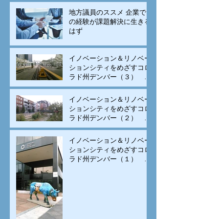
地方議員のススメ 企業で
の経験が課題解決に生きる
はず
イノベーション＆リノベー
ションシティをめざすコロ
ラド州デンバー（３） モ
ータリゼーションから公共
交通と自転車の街へ変身
イノベーション＆リノベー
ションシティをめざすコロ
ラド州デンバー（２） 古
い建物のリノベーションと
集客施設の立地、街中居住
イノベーション＆リノベー
の促進で賑わいを生み出す
ションシティをめざすコロ
ラド州デンバー（１） イ
ノベーションは科学技術の
専売特許でなく、多様な
人々の交流が重要