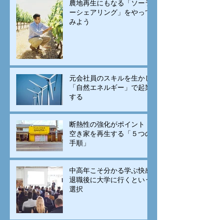
農地再生にもなる「ソーラ
ーシェアリング」をやって
みよう
元会社員のスキルを生かし
「自然エネルギー」で起業
する
断熱性の強化がポイント！
空き家を再生する「５つの
手順」
中高年こそ分かる学ぶ快感
退職後に大学に行くという
選択