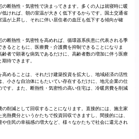
宅の断熱性・気密性で決まってきます。多くの人は就寝時に暖
が低ければ、朝の室温が大きく低下するからです。国土交通省
室温が上昇し、それに伴い居住者の血圧も低下する傾向が確
宅の断熱性・気密性を高めれば、循環器系疾患に代表される季
できるとともに、医療費・介護費を抑制できることになりま
高齢者で顕著な病気であるだけに、高齢者数の増加に伴う医療
と期待できます。
を高めることは、それだけ建築投資を拡大し、地域経済の活性
は、小さな自治体にもたいてい存在するだけに、地元企業の仕
のです。また、断熱性・気密性の高い住宅は、冷暖房費を削減
費の削減として回収することになります。直接的には、施主家
た光熱費分というかたちで投資回収できますし、間接的には、
避や住民の幸福感の増大など、様々なかたちで社会に還元され