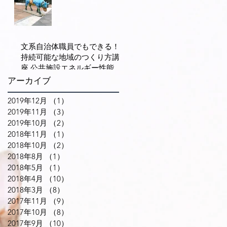
地、街中居住の促
（１） イノベー
進で賑わいを生み
ションは科学技術
出す
の専売特許でな
く、多様な人々の
文系自治体職員でもできる！
交流が重要
持続可能な地域のつくり方講
座 公共施設エネルギー性能の
効果は光熱費の削減だけでな
アーカイブ
い（６）
2019年12月
（1）
1件の記事
2019年11月
（3）
3件の記事
2019年10月
（2）
2件の記事
2018年11月
（1）
1件の記事
2018年10月
（2）
2件の記事
2018年8月
（1）
1件の記事
2018年5月
（1）
1件の記事
2018年4月
（10）
10件の記事
2018年3月
（8）
8件の記事
2017年11月
（9）
9件の記事
2017年10月
（8）
8件の記事
2017年9月
（10）
10件の記事