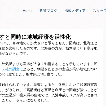
Home
政策ブログ
掲載メディア
スタッ
すと同時に地域経済を活性化
ついて、寒冷地の方が大きいと限りません。図表は、北海道と
変動を比較したものです。北海道の方が、栃木県よりも寒冷地
動がなだらかです。
、外気温よりも室温が大きく影響することを示しています。民
ーズ社の調査
によると、朝起きたときの室温が高い地域につい
6.3度でした。栃木県は10.7度でした。
裏付けられています。調査によると「冬季において起床時室温
向」がみられ、「高齢者ほど室温と血圧との関連が強いことが
所の室温が18度未満の住宅では、入浴事故リスクが高いとされ
」ことが、明らかになりました。