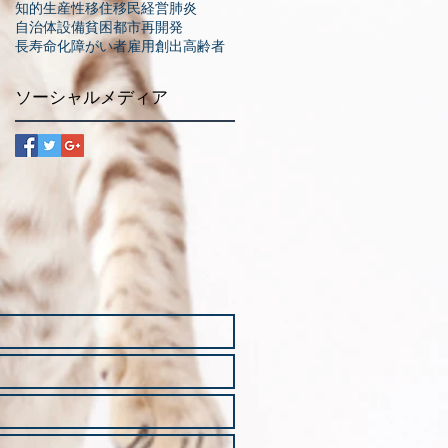
知的生産性
移住
移民
経営
肺炎
自治体
設備
貧困
都市再開発
長寿命化
障がい者
雇用創出
高齢者
ソーシャルメディア