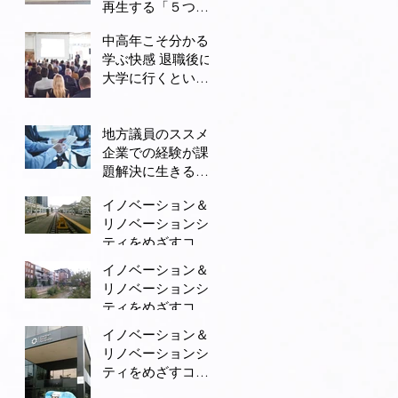
再生する「５つの
手順」
中高年こそ分かる
学ぶ快感 退職後に
大学に行くという
選択
地方議員のススメ
企業での経験が課
題解決に生きるは
ず
イノベーション＆
リノベーションシ
ティをめざすコロ
ラド州デンバー
イノベーション＆
（３） モータリ
リノベーションシ
ゼーションから公
ティをめざすコロ
共交通と自転車の
ラド州デンバー
イノベーション＆
街へ変身
（２） 古い建物
リノベーションシ
のリノベーション
ティをめざすコロ
と集客施設の立
ラド州デンバー