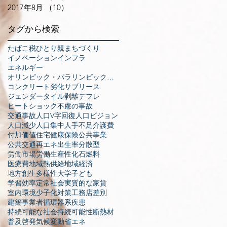
2017年8月
（10）
10件の記事
タグから検索
たばこ税
ひとり親
まちづくり
イノベーション
インフラ
エネルギー
オリンピック・パラリンピック東京大会
コンクリート劣化
サブリース
ジェンダー
タイル剥離
デフレ
ヒートショック
不慮の事故
交通事故
人口V字回復
人口ビジョン
人口減少
人口集中
人手不足
介護費
付加価値
住宅
健康保険
公共事業
公共交通
再エネ
出生率
分散型
労働市場
労働生産性
化石燃料
医療費
地域熱供給
地域経済
地方創生
多様性
大学
子ども
学習効率
定常社会
実質的な家賃
室内環境
少子化対策
工務店
差別
建築事業者
循環器系疾患
持続可能な社会
持続可能性
断熱材
普及啓発
気候変動
省エネ