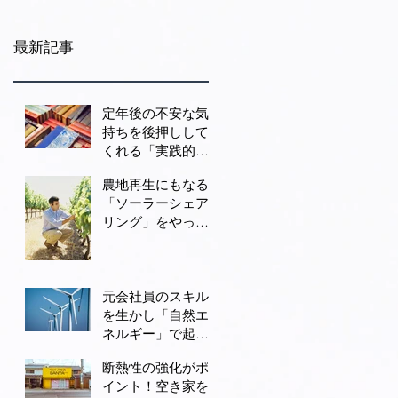
最新記事
定年後の不安な気
持ちを後押しして
くれる「実践的な3
冊」
農地再生にもなる
「ソーラーシェア
リング」をやって
みよう
元会社員のスキル
を生かし「自然エ
ネルギー」で起業
する
断熱性の強化がポ
イント！空き家を