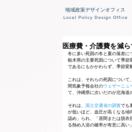
地域政策デザインオフィス
​Local Policy Design Office
医療費・介護費を減ら
冬に多い死因の冬と夏の落差に
栃木県の主要死因について季節
であるにもかかわらず、季節変
これは、それらの死因について
間気象予報会社の
ウェザーニュ
て、沖縄県に次いだのが北海道の1
それは、
国土交通省の調査
でも
が低いほど、血圧が高くなる傾
認め」られ、「居間または脱衣
る熱め入浴の確率が有意に高い