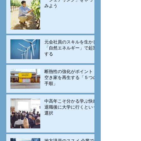
みよう
元会社員のスキルを生かし
「自然エネルギー」で起業
する
断熱性の強化がポイント！
空き家を再生する「５つの
手順」
中高年こそ分かる学ぶ快感
退職後に大学に行くという
選択
地方議員のススメ 企業で