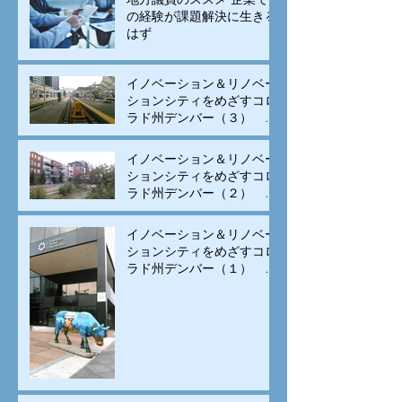
の経験が課題解決に生きる
はず
イノベーション＆リノベー
ションシティをめざすコロ
ラド州デンバー（３） モ
ータリゼーションから公共
交通と自転車の街へ変身
イノベーション＆リノベー
ションシティをめざすコロ
ラド州デンバー（２） 古
い建物のリノベーションと
集客施設の立地、街中居住
イノベーション＆リノベー
の促進で賑わいを生み出す
ションシティをめざすコロ
ラド州デンバー（１） イ
ノベーションは科学技術の
専売特許でなく、多様な
人々の交流が重要