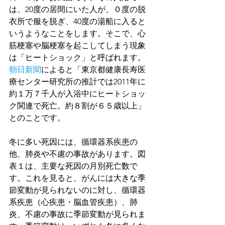
は、20度の居間にいた人が、０度の脱
衣所で服を脱ぎ、40度の湯船に入ると
いうようなことをします。そこで、心
筋梗塞や脳梗塞を起こしてしまう現象
は「ヒートショック」と呼ばれます。
朝日新聞
によると「東京都健康長寿医
療センター研究所の推計では2011年に
約１万７千人が入浴中にヒートショッ
ク関連で死亡。約８割が６５歳以上」
とのことです。
冬に多い死因には、循環器系疾患の
他、肺炎や不慮の事故があります。図
表１は、主要な死因の月別死亡数で
す。これを見ると、がんには大きな季
節変動が見られないのに対し、循環器
系疾患（心疾患・脳血管疾患）、肺
炎、不慮の事故に季節変動が見られま