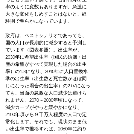
率のように変数もありますが、急激に
大きな変化をしめすことはないと、経
験則で明らかになっています。
政府は、ベストシナリオであっても、
国の人口が長期的に減少すると予測し
ています（図表参照）。出生率が、
2030年に希望出生率（国民の婚姻・出
産の希望がすべて実現した場合の出生
率）の1.8になり、2040年に人口置換水
準の出生率（出生数と死亡数がほぼ同
じになった場合の出生率）の2.07になっ
ても、当面の急激な人口減少は避けら
れません。2070～2080年頃になって、
減少カーブがやっと緩やかになり、
2100年頃から９千万人程度の人口で定
常化します。それでも、現状のまま低
い出生率で推移すれば、2060年に約９