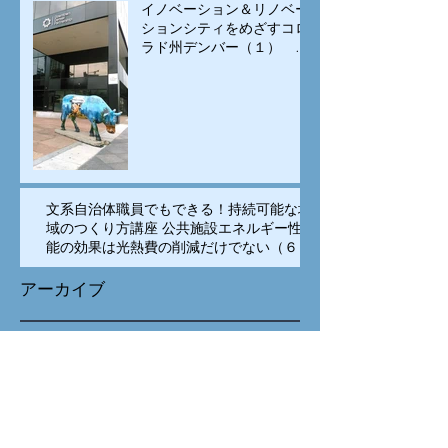
集客施設の立地、街中居住
イノベーション＆リノベー
の促進で賑わいを生み出す
ションシティをめざすコロ
ラド州デンバー（１） イ
ノベーションは科学技術の
専売特許でなく、多様な
人々の交流が重要
文系自治体職員でもできる！持続可能な地
域のつくり方講座 公共施設エネルギー性
能の効果は光熱費の削減だけでない（６）
アーカイブ
2019年12月
（1）
1件の記事
2019年11月
（3）
3件の記事
2019年10月
（2）
2件の記事
2018年11月
（1）
1件の記事
2018年10月
（2）
2件の記事