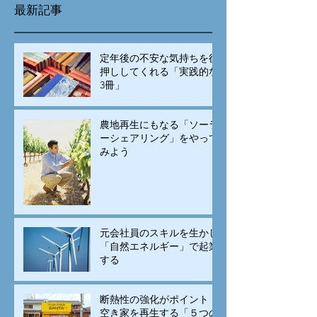
最新記事
定年後の不安な気持ちを後
押ししてくれる「実践的な
3冊」
農地再生にもなる「ソーラ
ーシェアリング」をやって
みよう
元会社員のスキルを生かし
「自然エネルギー」で起業
する
断熱性の強化がポイント！
空き家を再生する「５つの