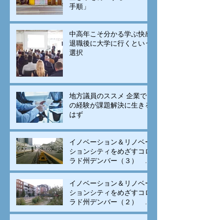
手順」
中高年こそ分かる学ぶ快感
退職後に大学に行くという
選択
地方議員のススメ 企業で
の経験が課題解決に生きる
はず
イノベーション＆リノベー
ションシティをめざすコロ
ラド州デンバー（３） モ
ータリゼーションから公共
交通と自転車の街へ変身
イノベーション＆リノベー
ションシティをめざすコロ
ラド州デンバー（２） 古
い建物のリノベーションと