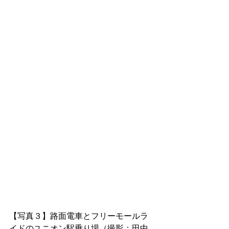
【写真３】路面電車とフリーモールラ
イドのユニオン駅乗り場（撮影：田中