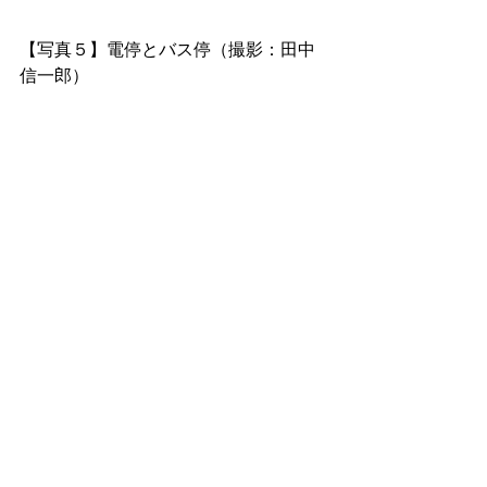
【写真５】電停とバス停（撮影：田中
信一郎）