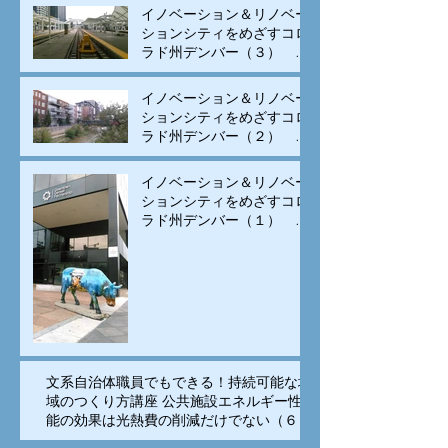
イノベーション＆リノベー
ションシティをめざすコロ
ラド州デンバー（３） モ
ータリゼーションから公共
交通と自転車の街へ変身
イノベーション＆リノベー
ションシティをめざすコロ
ラド州デンバー（２） 古
い建物のリノベーションと
集客施設の立地、街中居住
イノベーション＆リノベー
の促進で賑わいを生み出す
ションシティをめざすコロ
ラド州デンバー（１） イ
ノベーションは科学技術の
専売特許でなく、多様な
人々の交流が重要
文系自治体職員でもできる！持続可能な地
域のつくり方講座 公共施設エネルギー性
能の効果は光熱費の削減だけでない（６）