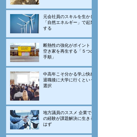
元会社員のスキルを生かし
「自然エネルギー」で起業
する
断熱性の強化がポイント！
空き家を再生する「５つの
手順」
中高年こそ分かる学ぶ快感
退職後に大学に行くという
選択
地方議員のススメ 企業で
の経験が課題解決に生きる
はず