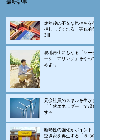
最新記事
定年後の不安な気持ちを後
押ししてくれる「実践的な
3冊」
農地再生にもなる「ソーラ
ーシェアリング」をやって
みよう
元会社員のスキルを生かし
「自然エネルギー」で起業
する
断熱性の強化がポイント！
空き家を再生する「５つの