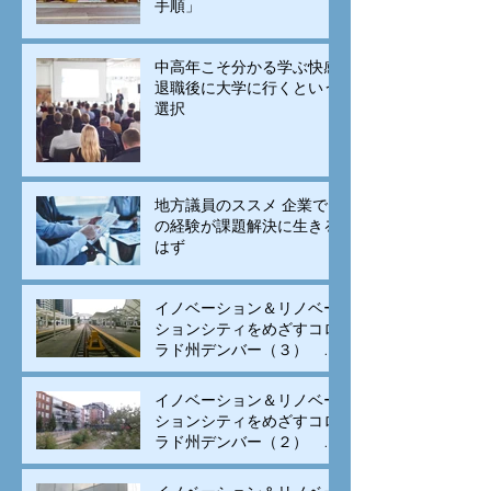
手順」
中高年こそ分かる学ぶ快感
退職後に大学に行くという
選択
地方議員のススメ 企業で
の経験が課題解決に生きる
はず
イノベーション＆リノベー
ションシティをめざすコロ
ラド州デンバー（３） モ
ータリゼーションから公共
交通と自転車の街へ変身
イノベーション＆リノベー
ションシティをめざすコロ
ラド州デンバー（２） 古
い建物のリノベーションと
集客施設の立地、街中居住