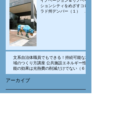
イノベーション＆リノベー
の促進で賑わいを生み出す
ションシティをめざすコロ
ラド州デンバー（１） イ
ノベーションは科学技術の
専売特許でなく、多様な
人々の交流が重要
文系自治体職員でもできる！持続可能な地
域のつくり方講座 公共施設エネルギー性
能の効果は光熱費の削減だけでない（６）
アーカイブ
2019年12月
（1）
1件の記事
2019年11月
（3）
3件の記事
2019年10月
（2）
2件の記事
2018年11月
（1）
1件の記事
2018年10月
（2）
2件の記事