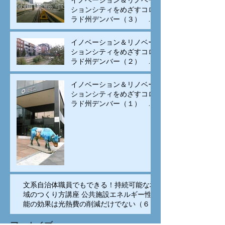
イノベーション＆リノベー
ションシティをめざすコロ
ラド州デンバー（３） モ
ータリゼーションから公共
交通と自転車の街へ変身
イノベーション＆リノベー
ションシティをめざすコロ
ラド州デンバー（２） 古
い建物のリノベーションと
集客施設の立地、街中居住
イノベーション＆リノベー
の促進で賑わいを生み出す
ションシティをめざすコロ
ラド州デンバー（１） イ
ノベーションは科学技術の
専売特許でなく、多様な
人々の交流が重要
文系自治体職員でもできる！持続可能な地
域のつくり方講座 公共施設エネルギー性
能の効果は光熱費の削減だけでない（６）
アーカイブ