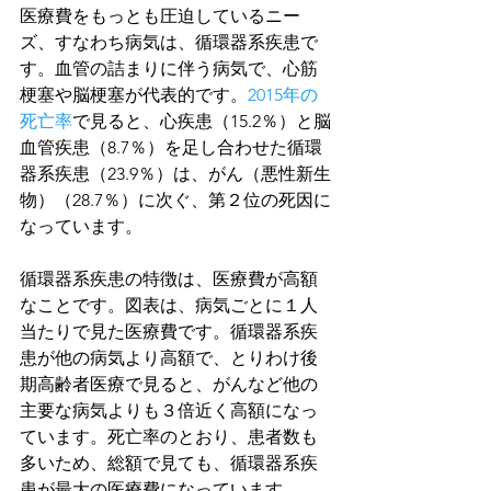
医療費をもっとも圧迫しているニー
ズ、すなわち病気は、循環器系疾患で
す。血管の詰まりに伴う病気で、心筋
梗塞や脳梗塞が代表的です。
2015年の
死亡率
で見ると、心疾患（15.2％）と脳
血管疾患（8.7％）を足し合わせた循環
器系疾患（23.9％）は、がん（悪性新生
物）（28.7％）に次ぐ、第２位の死因に
なっています。
循環器系疾患の特徴は、医療費が高額
なことです。図表は、病気ごとに１人
当たりで見た医療費です。循環器系疾
患が他の病気より高額で、とりわけ後
期高齢者医療で見ると、がんなど他の
主要な病気よりも３倍近く高額になっ
ています。死亡率のとおり、患者数も
多いため、総額で見ても、循環器系疾
患が最大の医療費になっています。