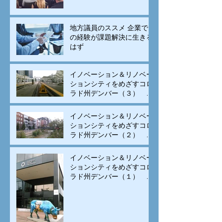
地方議員のススメ 企業で
の経験が課題解決に生きる
はず
イノベーション＆リノベー
ションシティをめざすコロ
ラド州デンバー（３） モ
ータリゼーションから公共
交通と自転車の街へ変身
イノベーション＆リノベー
ションシティをめざすコロ
ラド州デンバー（２） 古
い建物のリノベーションと
集客施設の立地、街中居住
イノベーション＆リノベー
の促進で賑わいを生み出す
ションシティをめざすコロ
ラド州デンバー（１） イ
ノベーションは科学技術の
専売特許でなく、多様な
人々の交流が重要