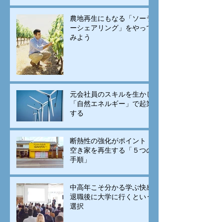
農地再生にもなる「ソーラ
ーシェアリング」をやって
みよう
元会社員のスキルを生かし
「自然エネルギー」で起業
する
断熱性の強化がポイント！
空き家を再生する「５つの
手順」
中高年こそ分かる学ぶ快感
退職後に大学に行くという
選択